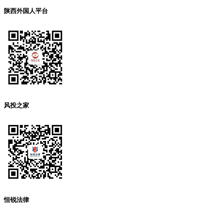
陕西外国人平台
风投之家
恒锐法律